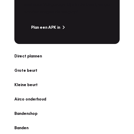
snel naar Vakgarage bij u in de buurt, en ga
zonder zorgen de weg op!
Plan een APK in
Direct plannen
Grote beurt
Kleine beurt
Airco onderhoud
Bandenshop
Banden