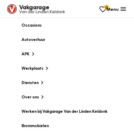
Vakgarage
0
Menu
Van der Linden Keldonk
Occasions
Autoverhuur
APK
Werkplaats
Diensten
Over ons
Werken bij Vakgarage Van der Linden Keldonk
Brommobielen