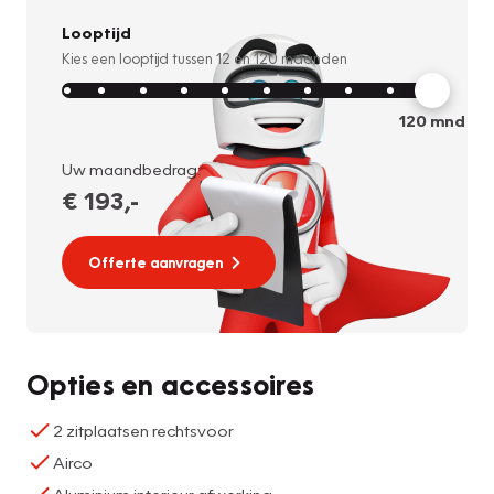
Looptijd
Kies een looptijd tussen
12
en
120
maanden
120
mnd
Uw maandbedrag:
€ 193
,-
Offerte aanvragen
Opties en accessoires
2 zitplaatsen rechtsvoor
Airco
Aluminium interieur afwerking