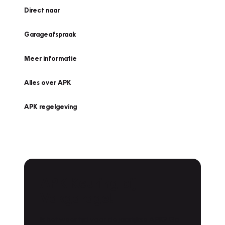
Direct naar
Garageafspraak
Meer informatie
Alles over APK
APK regelgeving
APK Keuring bij
Vakgarage!
Is het weer tijd voor de jaarlijkse APK? Ga