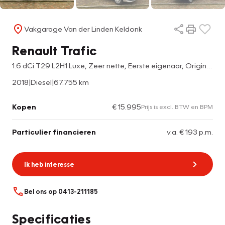
Vakgarage Van der Linden Keldonk
Renault Trafic
1.6 dCi T29 L2H1 Luxe, Zeer nette, Eerste eigenaar, Origineel Nederlandse auto, Inclusief trekhaak en imperiaal
2018
|
Diesel
|
67.755 km
Kopen
€ 15.995
Prijs is excl. BTW en BPM
Particulier financieren
v.a. € 193 p.m.
Ik heb interesse
Bel ons op 0413-211185
Specificaties