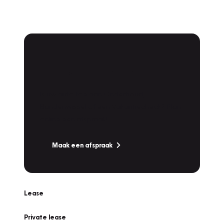
Plan een
Werkplaatsafspraak
Is uw auto toe aan Onderhoud,
Bandenwissel of een Vakantiecheck? Plan
online een afspraak!
Maak een afspraak
Lease
Private lease