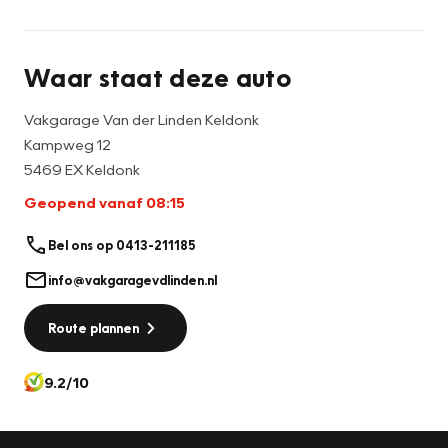
een onderhoudsbeurt en 6 maanden garantie. En voor een
meerprijs van 995 exclusief btw krijgt de auto een
onderhoudsbeurt en 1 jaar garantie.
Waar staat deze auto
Financial lease en inruil mogelijk!!
Vakgarage Van der Linden Keldonk
Kampweg 12
5469 EX Keldonk
Geopend vanaf 08:15
Bel ons op 0413-211185
info@vakgaragevdlinden.nl
Route plannen
9.2/10