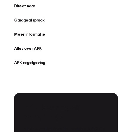
Direct naar
Garageafspraak
Meer informatie
Alles over APK
APK regelgeving
APK Keuring bij
Vakgarage!
Is het weer tijd voor de jaarlijkse APK? Ga