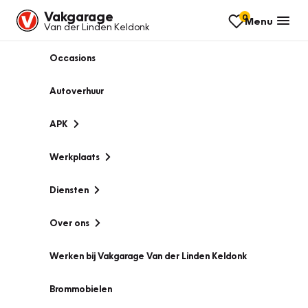
Vakgarage
0
Menu
Van der Linden Keldonk
Occasions
Autoverhuur
APK
Werkplaats
Diensten
Over ons
Werken bij Vakgarage Van der Linden Keldonk
Brommobielen