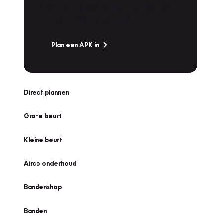
snel naar Vakgarage bij u in de buurt, en ga
zonder zorgen de weg op!
Plan een APK in
Direct plannen
Grote beurt
Kleine beurt
Airco onderhoud
Bandenshop
Banden