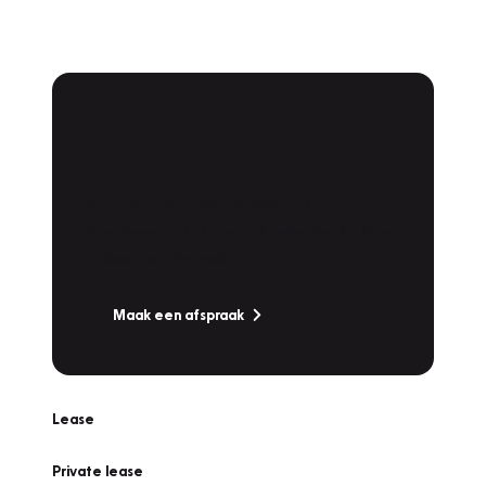
Plan een
Werkplaatsafspraak
Is uw auto toe aan Onderhoud,
Bandenwissel of een Vakantiecheck? Plan
online een afspraak!
Maak een afspraak
Lease
Private lease