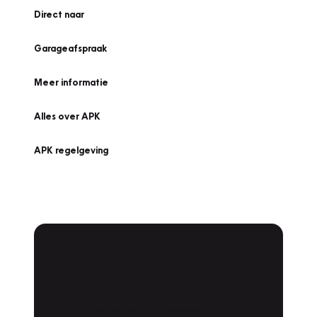
Direct naar
Garageafspraak
Meer informatie
Alles over APK
APK regelgeving
APK Keuring bij
Vakgarage!
Is het weer tijd voor de jaarlijkse APK? Ga