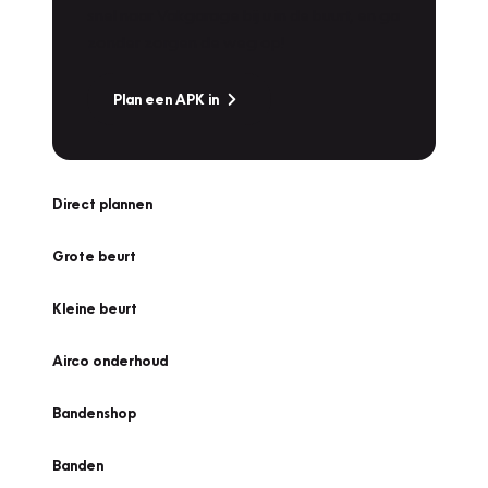
snel naar Vakgarage bij u in de buurt, en ga
zonder zorgen de weg op!
Plan een APK in
Direct plannen
Grote beurt
Kleine beurt
Airco onderhoud
Bandenshop
Banden