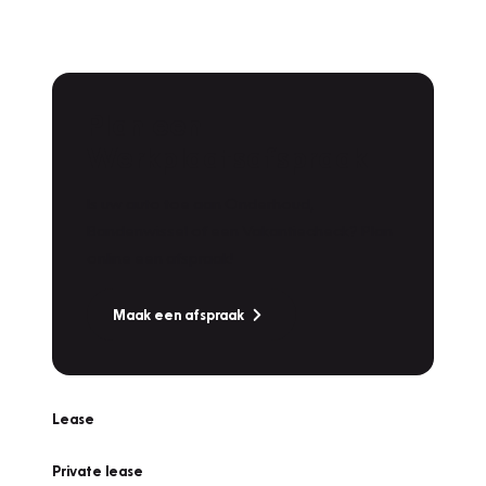
Plan een
Werkplaatsafspraak
Is uw auto toe aan Onderhoud,
Bandenwissel of een Vakantiecheck? Plan
online een afspraak!
Maak een afspraak
Lease
Private lease