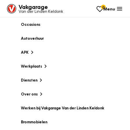
Vakgarage
0
Menu
Van der Linden Keldonk
Occasions
Autoverhuur
APK
Werkplaats
Diensten
Over ons
Werken bij Vakgarage Van der Linden Keldonk
Brommobielen