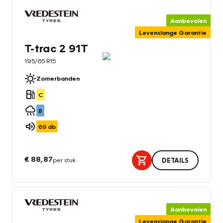
Aanbevolen
Levenslange Garantie
T-trac 2 91T
195/65 R15
Zomerbanden
C
B
69
db
€ 88,87
per stuk
DETAILS
Aanbevolen
Levenslange Garantie