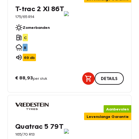
T-trac 2 Xl 86T
175/65 R14
Zomerbanden
C
B
69
db
€ 88,93
per stuk
DETAILS
Aanbevolen
Levenslange Garantie
Quatrac 5 79T
165/70 R13