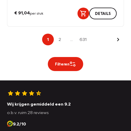
€ 91,04
per stuk
DETAILS
Volge
1
2
...
631
Filteren
Wij krijgen gemiddeld een 9.2
o.b.v. ruim 28 reviews
9.2/10