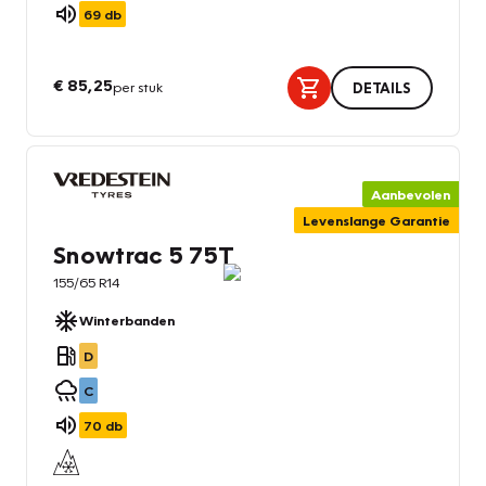
69
db
€ 85,25
per stuk
DETAILS
Aanbevolen
Levenslange Garantie
Snowtrac 5 75T
155/65 R14
Winterbanden
D
C
70
db