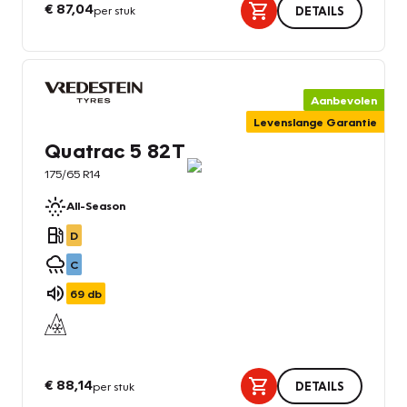
€ 87,04
per stuk
DETAILS
Aanbevolen
Levenslange Garantie
Quatrac 5 82T
175/65 R14
All-Season
D
C
69
db
€ 88,14
per stuk
DETAILS