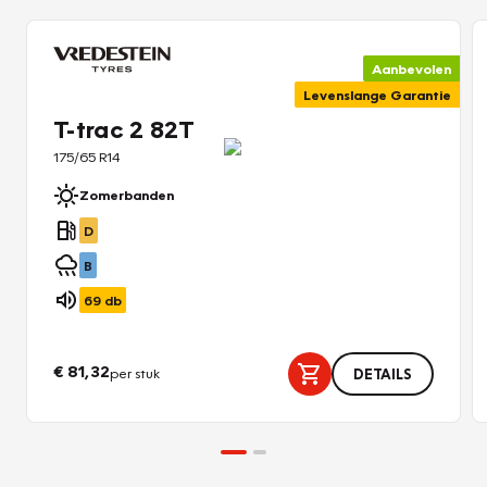
Aanbevolen
Levenslange Garantie
T-trac 2 82T
175/65 R14
Zomerbanden
D
B
69
db
€ 81,32
per stuk
DETAILS