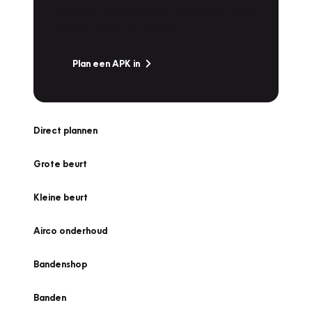
snel naar Vakgarage bij u in de buurt, en ga
zonder zorgen de weg op!
Plan een APK in
Direct plannen
Grote beurt
Kleine beurt
Airco onderhoud
Bandenshop
Banden