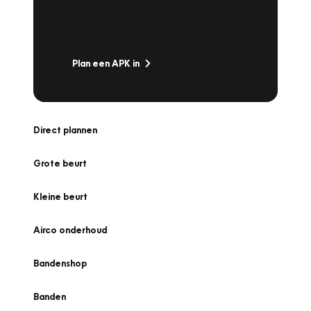
snel naar Vakgarage bij u in de buurt, en ga
zonder zorgen de weg op!
Plan een APK in
Direct plannen
Grote beurt
Kleine beurt
Airco onderhoud
Bandenshop
Banden