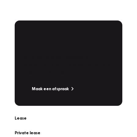
Plan een
Werkplaatsafspraak
Is uw auto toe aan Onderhoud,
Bandenwissel of een Vakantiecheck? Plan
online een afspraak!
Maak een afspraak
Lease
Private lease