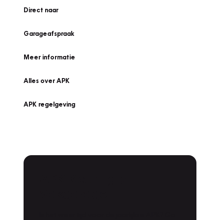
Direct naar
Garageafspraak
Meer informatie
Alles over APK
APK regelgeving
APK Keuring bij
Vakgarage!
Is het weer tijd voor de jaarlijkse APK? Ga