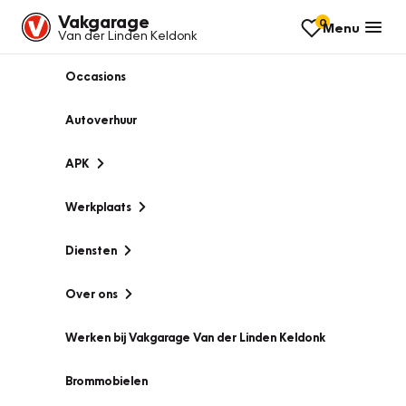
Vakgarage
0
Menu
Van der Linden Keldonk
Occasions
Autoverhuur
APK
Werkplaats
Diensten
Over ons
Werken bij Vakgarage Van der Linden Keldonk
Brommobielen