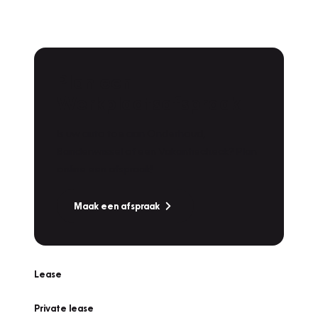
Plan een
Werkplaatsafspraak
Is uw auto toe aan Onderhoud,
Bandenwissel of een Vakantiecheck? Plan
online een afspraak!
Maak een afspraak
Lease
Private lease