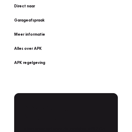
Direct naar
Garageafspraak
Meer informatie
Alles over APK
APK regelgeving
APK Keuring bij
Vakgarage!
Is het weer tijd voor de jaarlijkse APK? Ga