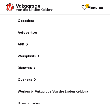
Vakgarage
0
Menu
Van der Linden Keldonk
Occasions
Autoverhuur
APK
Werkplaats
Diensten
Over ons
Werken bij Vakgarage Van der Linden Keldonk
Brommobielen