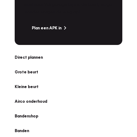
snel naar Vakgarage bij u in de buurt, en ga
zonder zorgen de weg op!
Plan een APK in
Direct plannen
Grote beurt
Kleine beurt
Airco onderhoud
Bandenshop
Banden