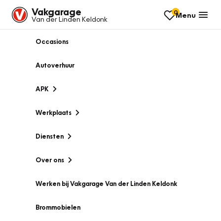
Vakgarage
0
Menu
Van der Linden Keldonk
Occasions
Autoverhuur
APK
Werkplaats
Diensten
Over ons
Werken bij Vakgarage Van der Linden Keldonk
Brommobielen