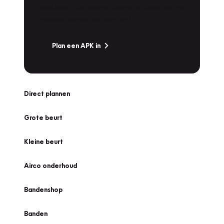
snel naar Vakgarage bij u in de buurt, en ga
zonder zorgen de weg op!
Plan een APK in
Direct plannen
Grote beurt
Kleine beurt
Airco onderhoud
Bandenshop
Banden