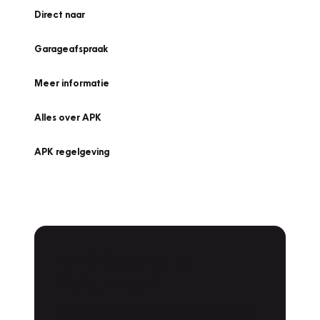
Direct naar
Garageafspraak
Meer informatie
Alles over APK
APK regelgeving
APK Keuring bij
Vakgarage!
Is het weer tijd voor de jaarlijkse APK? Ga