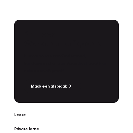
Plan een
Werkplaatsafspraak
Is uw auto toe aan Onderhoud,
Bandenwissel of een Vakantiecheck? Plan
online een afspraak!
Maak een afspraak
Lease
Private lease