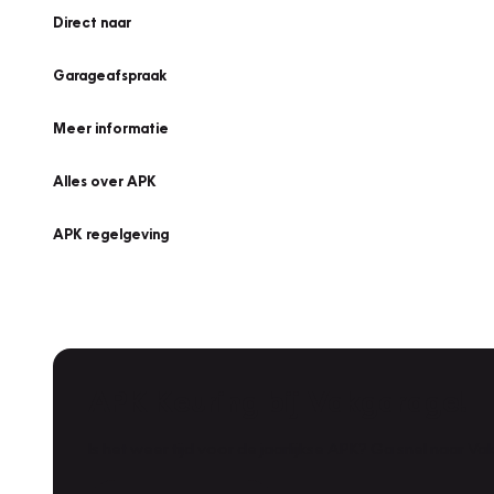
Direct naar
Garageafspraak
Meer informatie
Alles over APK
APK regelgeving
APK Keuring bij Vakgarage!
Is het weer tijd voor de jaarlijkse APK? Ga snel naar V