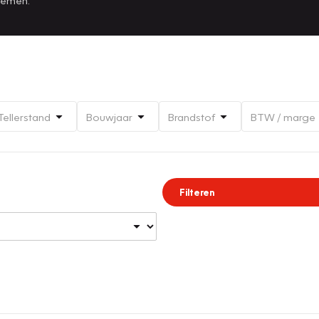
Tellerstand
Bouwjaar
Brandstof
BTW / marge
Filteren