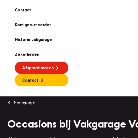
Contact
Kom gerust verder
Historie vakgarage
Zekerheden
Afspraak maken
Contact
Homepage
Occasions bij Vakgarage V
Welkom in onze digitale showroom, leuk dat u een kijkje komt