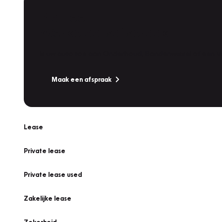
Plan een
Werkplaatsafspraak
Is uw auto toe aan Onderhoud, Bandenwissel of een Va
Maak een afspraak
Lease
Private lease
Private lease used
Zakelijke lease