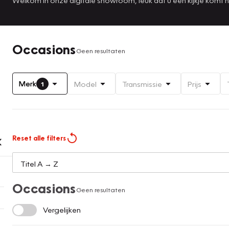
Occasions
Geen resultaten
Merk
Model
Transmissie
Prijs
1
Reset alle filters
Occasions
Geen resultaten
Vergelijken